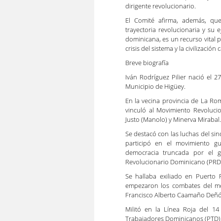
dirigente revolucionario.
El Comité afirma, además, qu
trayectoria revolucionaria y su
dominicana, es un recurso vital
crisis del sistema y la civilización c
Breve biografía
Iván Rodríguez Pilier nació el 
Municipio de Higüey.
En la vecina provincia de La Ro
vinculó al Movimiento Revoluci
Justo (Manolo) y Minerva Mirabal.
Se destacó con las luchas del si
participó en el movimiento gue
democracia truncada por el g
Revolucionario Dominicano (PRD
Se hallaba exiliado en Puerto R
empezaron los combates del mov
Francisco Alberto Caamaño Deñó
Militó en la Línea Roja del 14
Trabajadores Dominicanos (PTD). 