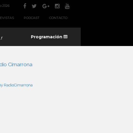
o 2026
EVISTAS
PODCAST
CONTACTO
Programación
o.mp3
dio Cimarrona
by RadioCimarrona