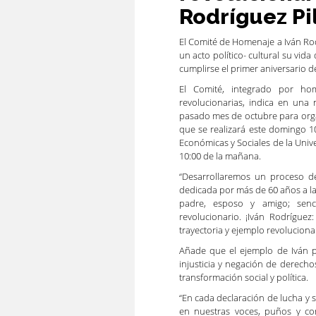
Rodríguez Pi
El Comité de Homenaje a Iván Ro
un acto político- cultural su vid
cumplirse el primer aniversario de 
El Comité, integrado por hom
revolucionarias, indica en una
pasado mes de octubre para organ
que se realizará este domingo 1
Económicas y Sociales de la Uni
10:00 de la mañana.
“Desarrollaremos un proceso de
dedicada por más de 60 años a la
padre, esposo y amigo; senc
revolucionario. ¡Iván Rodrígue
trayectoria y ejemplo revolucionar
Añade que el ejemplo de Iván pu
injusticia y negación de derechos
transformación social y política.
“En cada declaración de lucha y 
en nuestras voces, puños y co