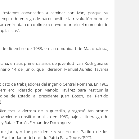
e “estamos convocados a caminar con Iván, porque su
 ejemplo de entrega de hacer posible la revolución popular
 para enfrentar con optimismo revolucionario el momento de
apitalistas”.
27 de diciembre de 1938, en la comunidad de Matachalupa,
mana, en sus primeros años de juventud Iván Rodríguez se
onario 14 de Junio, que lideraron Manuel Aurelio Tavárez
ndicato de trabajadores del ingenio Central Romana. En 1963
rrillero liderado por Manolo Tavárez para restituir la
olpe de Estado al presidente Juan Bosch, del Partido
).
ico tras la derrota de la guerrilla, y regresó tan pronto
imiento constitucionalista en 1965, bajo el liderazgo de
 y Rafael Tomás Fernández Domínguez.
 de Junio, y fue presidente y vocero del Partido de los
Fue fundador del partido Patria Para Todos (PPT).