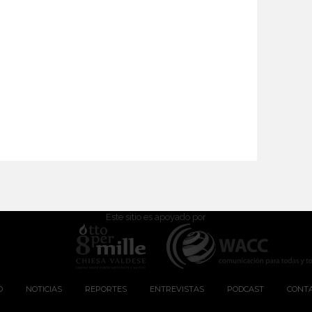
Este sitio es apoyado por
O
NOTICIAS
REPORTES
ENTREVISTAS
PODCAST
CONT