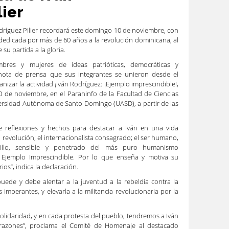
lier
dríguez Pilier recordará este domingo 10 de noviembre, con
a dedicada por más de 60 años a la revolución dominicana, al
su partida a la gloria.
bres y mujeres de ideas patrióticas, democráticas y
 nota de prensa que sus integrantes se unieron desde el
izar la actividad ¡Iván Rodríguez: ¡Ejemplo imprescindible!,
0 de noviembre, en el Paraninfo de la Facultad de Ciencias
versidad Autónoma de Santo Domingo (UASD), a partir de las
 reflexiones y hechos para destacar a Iván en una vida
 revolución; el internacionalista consagrado; el ser humano,
illo, sensible y penetrado del más puro humanismo
z: Ejemplo Imprescindible. Por lo que enseña y motiva su
ios”, indica la declaración.
ede y debe alentar a la juventud a la rebeldía contra la
 imperantes, y elevarla a la militancia revolucionaria por la
solidaridad, y en cada protesta del pueblo, tendremos a Iván
razones”, proclama el Comité de Homenaje al destacado