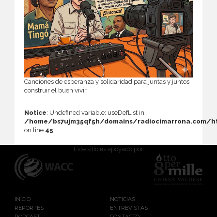
Canciones de esperanza y solidaridad para juntas y juntos
construir el buen vivir
Notice
: Undefined variable: useDefList in
/home/bs7ujm35qf5h/domains/radiocimarrona.com/ht
on line
45
Este sitio es apoyado por
INICIO
NOTICIAS
REPORTES
ENTREVISTAS
PODCAST
CONTACTO